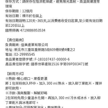
保存方式：請保存在陰涼乾燥處，避免陽光直射、高溫與潮溼等
環境
保存期限：12個月
有效日期：標示於包裝上
有效日期說明:120天~365天,以消費者收受日起算,至少距有效日期
前120日以上
國際條碼: 4719886953534
【責任廠商】
負責廠商 : 佳美產業有限公司
地址 : 新北市三重區重新路5段609巷8號4樓之2
電話 : 02-29995545
食品業者登錄字號 : F-183107437-00000-6
產品責任險字號 : 國泰世華產險1516 字第09PD03471號
【飲用方式】
※熱飲-暖心順口、果香更濃
將 1 包茶粉倒入杯中，加入 300 ml 熱水，放入柳丁果乾片，攪拌
即可飲用。
※冷飲-清爽酸甜、解膩好喝
1包茶粉先用少量溫水化開，再加入 300 ml 冷水或冰水，放入柳
丁果乾片與冰塊即可。
※風味加分-可搭配氣泡水，風味更佳。