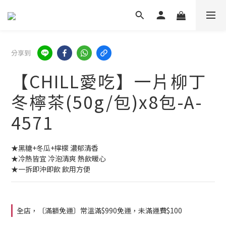
分享到
【CHILL愛吃】一片柳丁
冬檸茶(50g/包)x8包-A-
4571
★黑糖+冬瓜+檸檬 濃郁清香
★冷熱皆宜 冷泡清爽 熱飲暖心
★一拆即沖即飲 飲用方便
全店，〔滿額免運〕常溫滿$990免運，未滿運費$100