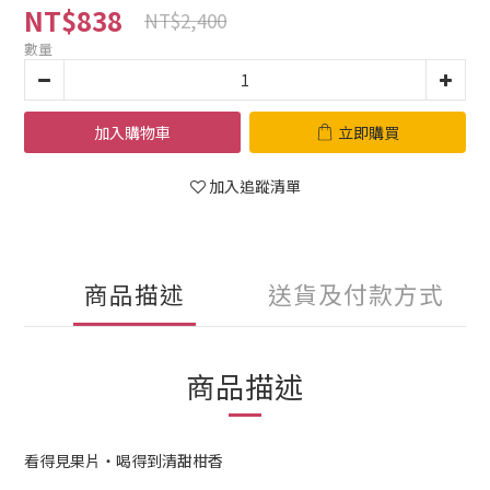
NT$838
NT$2,400
數量
加入購物車
立即購買
加入追蹤清單
商品描述
送貨及付款方式
商品描述
看得見果片・喝得到清甜柑香