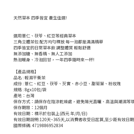
天然草本 四季皆宜 養生佳選!
選用薏仁、茯苓、紅豆等經典草本
三角立體茶包 配方均勻釋放 每一泡都是滿滿精華
四季皆宜的日常草本飲 調整體質 輕鬆舒適
無添加糖、無香精、無人工添加
熱泡暖身、冷泡回甘，一年四季隨時來一杯!
【產品規格】
品名 : 輕濕平衡茶
成份 : 薏仁、紅豆、茯苓、芡實、赤小豆、甜菊葉、粉玫瑰
規格 : 8gx10包/袋
產地：台灣
保存方式：請保存在陰涼乾燥處，避免陽光直曬、高溫與潮濕等
保存期限：12個月
有效日期：標示於包裝上(西元 年/月/日)
有效日期說明:120天~365天,以消費者收受日起算,至少距有效日期
國際條碼: 4719886952834