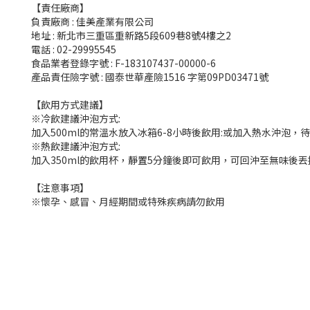
【責任廠商】
負責廠商 : 佳美產業有限公司
地址 : 新北市三重區重新路5段609巷8號4樓之2
電話 : 02-29995545
食品業者登錄字號 : F-183107437-00000-6
產品責任險字號 : 國泰世華產險1516 字第09PD03471號
【飲用方式建議】
※冷飲建議沖泡方式:
加入500ml的常溫水放入冰箱6-8小時後飲用:或加入熱水沖泡
※熱飲建議沖泡方式:
加入350ml的飲用杯，靜置5分鐘後即可飲用，可回沖至無味後丟
【注意事項】
※懷孕、感冒、月經期間或特殊疾病請勿飲用