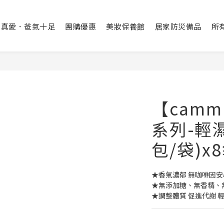
出真愛．爸氣十足
團購優惠
美妝保養館
居家防災備品
所
【cam
系列-輕濕
包/袋)x8
★香氣濃郁 無咖啡因安
★無添加糖、無香精、
★調整體質 促進代謝 