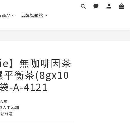
有商品
品牌旗艦館
立即購買
mie】無咖啡因茶
平衡茶(8gx10
袋-A-4121
心喝
無人工添加
輕鬆舒適