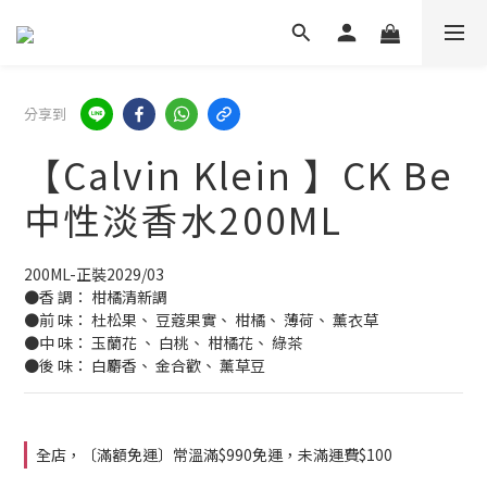
分享到
【Calvin Klein 】CK Be
中性淡香水200ML
200ML-正裝2029/03
●香 調： 柑橘清新調
●前 味： 杜松果、 豆蔻果實、 柑橘、 薄荷、 薰衣草
●中 味： 玉蘭花 、 白桃、 柑橘花、 綠茶
●後 味： 白麝香、 金合歡、 薰草豆
全店，〔滿額免運〕常溫滿$990免運，未滿運費$100