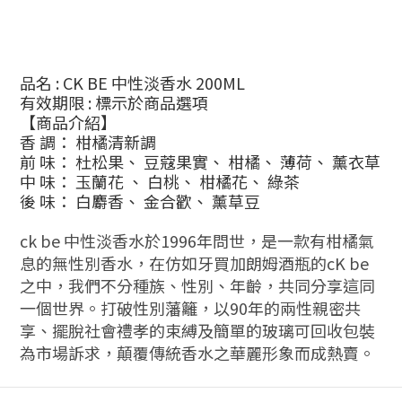
品名 : CK BE 中性淡香水 200ML
有效期限 : 標示於商品選項
【商品介紹】
香 調： 柑橘清新調
前 味： 杜松果、 豆蔻果實、 柑橘、 薄荷、 薰衣草
中 味： 玉蘭花 、 白桃、 柑橘花、 綠茶
後 味： 白麝香、 金合歡、 薰草豆
ck be 中性淡香水於1996年問世，是一款有柑橘氣
息的無性別香水，在仿如牙買加朗姆酒瓶的cK be
之中，我們不分種族、性別、年齡，共同分享這同
一個世界。打破性別藩籬，以90年的兩性親密共
享、擺脫社會禮孝的束縛及簡單的玻璃可回收包裝
為市場訴求，顛覆傳統香水之華麗形象而成熱賣。