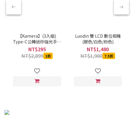
【Kamera】(3入組)
Luodin 雙 LCD 數位相機
Type-C公轉迷你強光手電
(銀色/白色/粉色)
筒-黑-CBPKAMFLAAL002
NT$295
NT$1,480
NT$2,899
NT$1,980
1折
7.5折