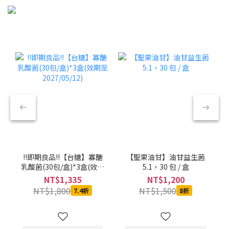
!!即期良品!!【台糖】寡醣
【聖果油甘】油甘益生菌
乳酸菌(30包/盒)*3盒(效期
5.1，30 包 / 盒
至2027/05/12)
NT$1,335
NT$1,200
NT$1,800
NT$1,500
7.4折
8折