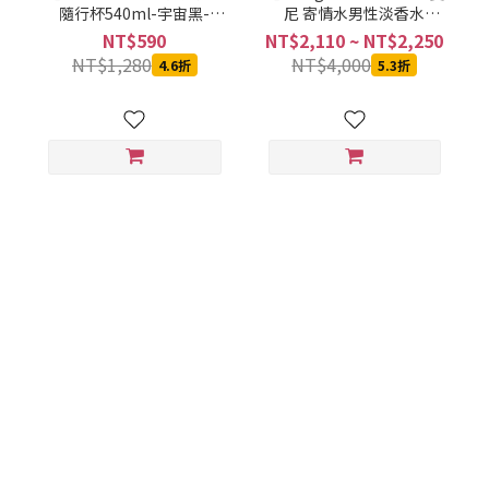
隨行杯540ml-宇宙黑-
尼 寄情水男性淡香水
SVCT-6540BA
100ML
NT$590
NT$2,110 ~ NT$2,250
NT$1,280
NT$4,000
4.6折
5.3折