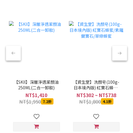
【SKII】深層淨透潔顏油
【資生堂】洗顏皂(100g-
250ML(二合一卸妝)
日本境內版) 紅寶石蜂蜜/
紫羅蘭寶石/翠綠蜂蜜
NT$1,410
NT$302 ~ NT$738
NT$1,950
NT$1,800
7.2折
4.1折