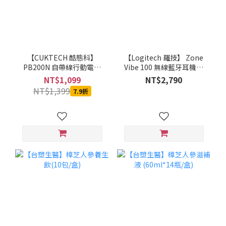
【CUKTECH 酷態科】
【Logitech 羅技】 Zone
PB200N 自帶線行動電源
Vibe 100 無線藍牙耳機麥
20000mAh-55W (銀白)-
克風(石墨灰/珍珠白/玫瑰
NT$1,099
NT$2,790
MOBCUKPOBOR046
粉)
NT$1,399
7.9折