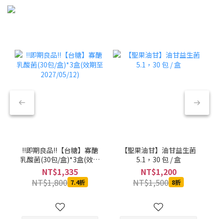
!!即期良品!!【台糖】寡醣
【聖果油甘】油甘益生菌
乳酸菌(30包/盒)*3盒(效期
5.1，30 包 / 盒
至2027/05/12)
NT$1,335
NT$1,200
NT$1,800
NT$1,500
7.4折
8折