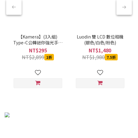
【Kamera】(3入組)
Luodin 雙 LCD 數位相機
Type-C公轉迷你強光手電
(銀色/白色/粉色)
筒-黑-CBPKAMFLAAL002
NT$295
NT$1,480
NT$2,899
NT$1,980
1折
7.5折