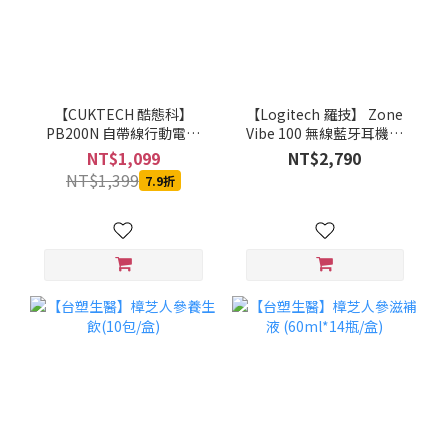
【CUKTECH 酷態科】
【Logitech 羅技】 Zone
PB200N 自帶線行動電源
Vibe 100 無線藍牙耳機麥
20000mAh-55W (銀白)-
克風(石墨灰/珍珠白/玫瑰
NT$1,099
NT$2,790
MOBCUKPOBOR046
粉)
NT$1,399
7.9折