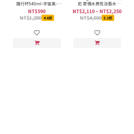
隨行杯540ml-宇宙黑-
尼 寄情水男性淡香水
SVCT-6540BA
100ML
NT$590
NT$2,110 ~ NT$2,250
NT$1,280
NT$4,000
4.6折
5.3折