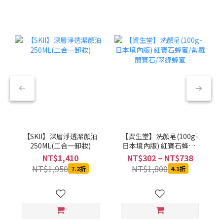
【SKII】深層淨透潔顏油
【資生堂】洗顏皂(100g-
250ML(二合一卸妝)
日本境內版) 紅寶石蜂蜜/
紫羅蘭寶石/翠綠蜂蜜
NT$1,410
NT$302 ~ NT$738
NT$1,950
NT$1,800
7.2折
4.1折