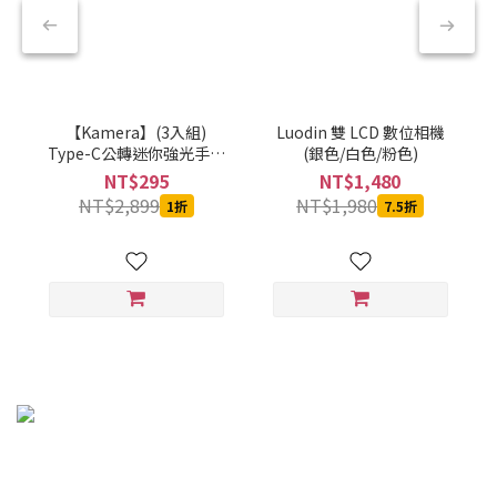
【Kamera】(3入組)
Luodin 雙 LCD 數位相機
Type-C公轉迷你強光手電
(銀色/白色/粉色)
筒-黑-CBPKAMFLAAL002
NT$295
NT$1,480
NT$2,899
NT$1,980
1折
7.5折