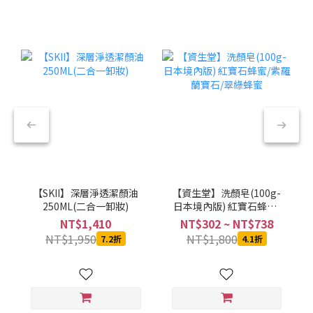
【SKII】深層淨透潔顏油
【資生堂】洗顏皂(100g-
250ML(二合一卸妝)
日本境內版) 紅寶石蜂蜜/
紫羅蘭寶石/翠綠蜂蜜
NT$1,410
NT$302 ~ NT$738
NT$1,950
NT$1,800
7.2折
4.1折