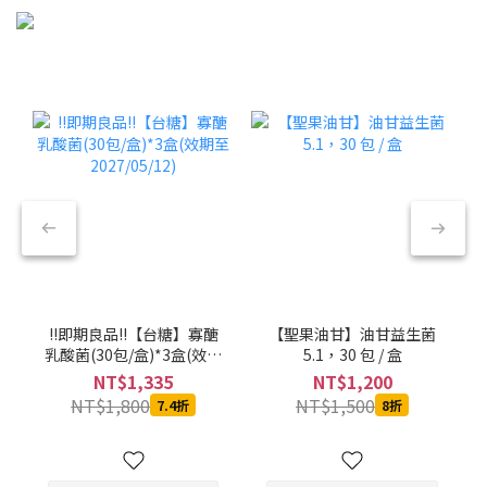
!!即期良品!!【台糖】寡醣
【聖果油甘】油甘益生菌
乳酸菌(30包/盒)*3盒(效期
5.1，30 包 / 盒
至2027/05/12)
NT$1,335
NT$1,200
NT$1,800
NT$1,500
7.4折
8折