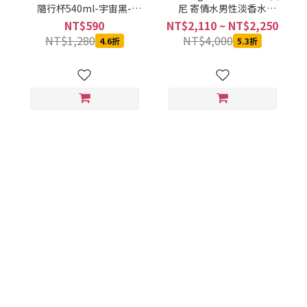
隨行杯540ml-宇宙黑-
尼 寄情水男性淡香水
SVCT-6540BA
100ML
NT$590
NT$2,110 ~ NT$2,250
NT$1,280
NT$4,000
4.6折
5.3折