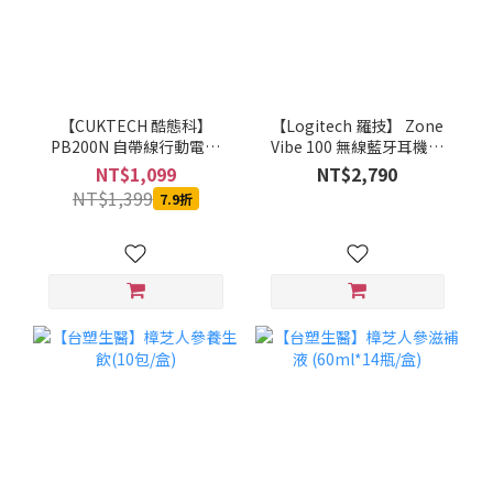
【CUKTECH 酷態科】
【Logitech 羅技】 Zone
PB200N 自帶線行動電源
Vibe 100 無線藍牙耳機麥
20000mAh-55W (銀白)-
克風(石墨灰/珍珠白/玫瑰
NT$1,099
NT$2,790
MOBCUKPOBOR046
粉)
NT$1,399
7.9折