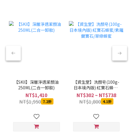
【SKII】深層淨透潔顏油
【資生堂】洗顏皂(100g-
250ML(二合一卸妝)
日本境內版) 紅寶石蜂蜜/
紫羅蘭寶石/翠綠蜂蜜
NT$1,410
NT$302 ~ NT$738
NT$1,950
NT$1,800
7.2折
4.1折