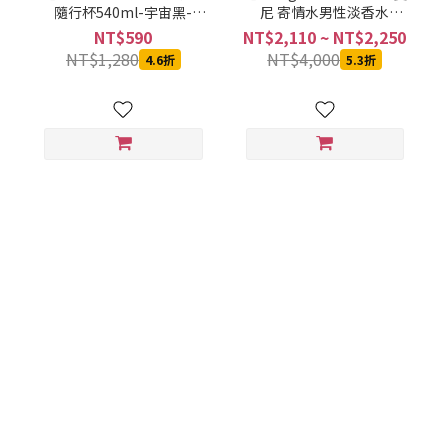
隨行杯540ml-宇宙黑-
尼 寄情水男性淡香水
SVCT-6540BA
100ML
NT$590
NT$2,110 ~ NT$2,250
NT$1,280
NT$4,000
4.6折
5.3折