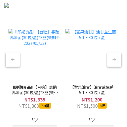
!!即期良品!!【台糖】寡醣
【聖果油甘】油甘益生菌
乳酸菌(30包/盒)*3盒(效期
5.1，30 包 / 盒
至2027/05/12)
NT$1,335
NT$1,200
NT$1,800
NT$1,500
7.4折
8折