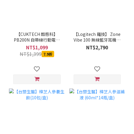
【CUKTECH 酷態科】
【Logitech 羅技】 Zone
PB200N 自帶線行動電源
Vibe 100 無線藍牙耳機麥
20000mAh-55W (銀白)-
克風(石墨灰/珍珠白/玫瑰
NT$1,099
NT$2,790
MOBCUKPOBOR046
粉)
NT$1,399
7.9折