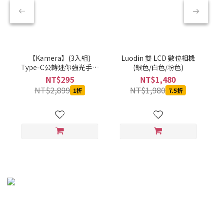
【Kamera】(3入組)
Luodin 雙 LCD 數位相機
Type-C公轉迷你強光手電
(銀色/白色/粉色)
筒-黑-CBPKAMFLAAL002
NT$295
NT$1,480
NT$2,899
NT$1,980
1折
7.5折