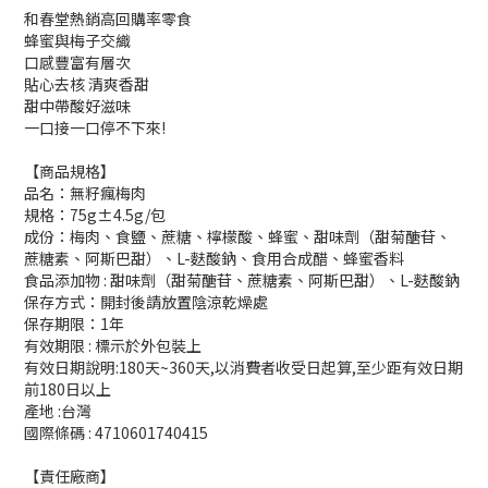
和春堂熱銷高回購率零食
蜂蜜與梅子交織
口感豐富有層次
貼心去核 清爽香甜
甜中帶酸好滋味
一口接一口停不下來!
【商品規格】
品名：無籽瘋梅肉
規格：75g±4.5g/包
成份：梅肉、食鹽、蔗糖、檸檬酸、蜂蜜、甜味劑（甜菊醣苷、
蔗糖素、阿斯巴甜）、L-麩酸鈉、食用合成醋、蜂蜜香料
食品添加物 : 甜味劑（甜菊醣苷、蔗糖素、阿斯巴甜）、L-麩酸鈉
保存方式：開封後請放置陰涼乾燥處
保存期限：1年
有效期限 : 標示於外包裝上
有效日期說明:180天~360天,以消費者收受日起算,至少距有效日期
前180日以上
產地 :台灣
國際條碼 : 4710601740415
【責任廠商】