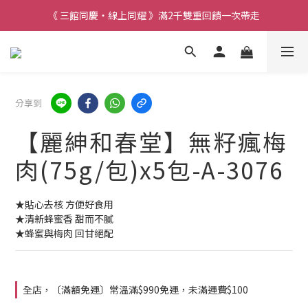
《 三館同慶・線上同耀 》滿2千雙重回饋一次帶走
分享到
【麗紳和春堂】無籽瘋梅
肉(75g/包)x5包-A-3076
★貼心去核 方便好食用
★清新蜂蜜香 甜而不膩
★蜂蜜與梅肉 回甘絕配
全店，〔滿額免運〕常溫滿$990免運，未滿運費$100