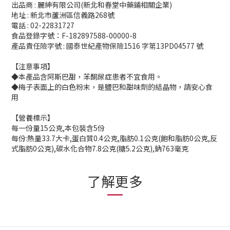
出品商 : 麗紳有限公司(新北和春堂中藥鋪相關企業)
地址 : 新北市蘆洲區信義路268號
電話 : 02-22831727
食品登錄字號：F-182897588-00000-8
產品責任險字號 : 國泰世紀產物保險1516 字第13PD04577 號
【注意事項】
◆本產品含阿斯巴甜，苯酮尿症患者不宜食用。
◆梅子表面上的白色粉末，是鹽巴和甜味劑的結晶物，請安心食
用
【營養標示】
每一份量15公克,本包裝含5份
每份:熱量33.7大卡,蛋白質0.4公克,脂肪0.1公克(飽和脂肪0公克,反
式脂肪0公克),碳水化合物7.8公克(糖5.2公克),鈉763毫克
了解更多