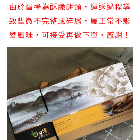
由於蛋捲為酥脆餅類，運送過程導
致些微不完整或碎屑，屬正常不影
響風味，可接受再做下單，感謝！