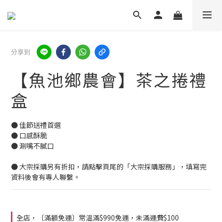
分享到
【魚池鄉農會】茶之捲禮
盒
● 佳節送禮首選
● 口感酥脆
● 涮嘴不膩口
● 大宗採購另有折扣，請點擊頁尾的「大宗採購服務」，填寫完
資料後會有專人聯繫。
全店，〔滿額免運〕常溫滿$990免運，未滿運費$100