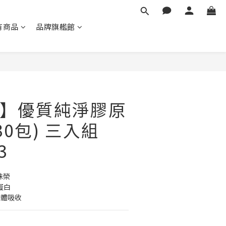
有商品
品牌旗艦館
立即購買
】優質純淨膠原
30包) 三入組
3
殊榮
蛋白
人體吸收