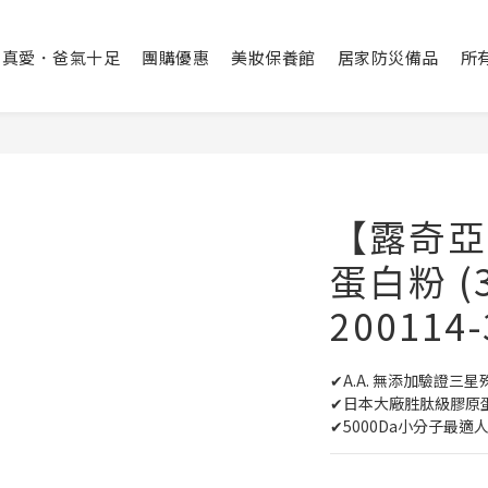
出真愛．爸氣十足
團購優惠
美妝保養館
居家防災備品
所
【露奇亞
蛋白粉 (
200114-
✔A.A. 無添加驗證三星
✔日本大廠胜肽級膠原
✔5000Da小分子最適