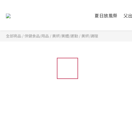
夏日放風祭
父
全部商品
/
保健食品/用品
/
美妍/美體/運動
/
美妍/調理