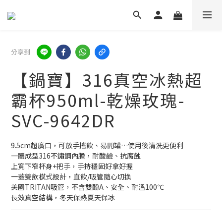
分享到
【鍋寶】316真空冰熱超
霸杯950ml-乾燥玫瑰-
SVC-9642DR
9.5cm超廣口，可放手搖飲、易開罐…使用後清洗更便利
一體成型316不鏽鋼內膽，耐酸鹼、抗腐蝕
上寬下窄杯身+把手，手持穩固好拿好握
一蓋雙飲模式設計，直飲/吸管隨心切換
美國TRITAN吸管，不含雙酚A、安全、耐溫100℃
長效真空結構，冬天保熱夏天保冰