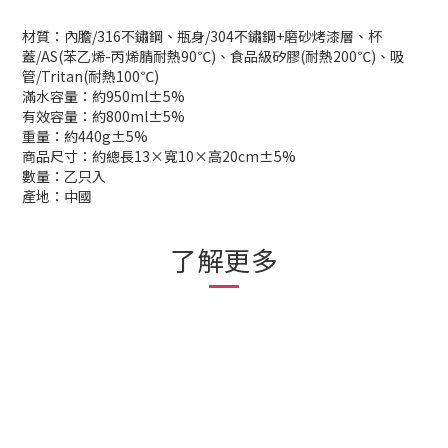
材質：內膽/316不鏽鋼、瓶身/304不鏽鋼+磨砂烤漆層、杯
蓋/AS(苯乙烯-丙烯腈耐熱90℃)、食品級矽膠(耐熱200℃)、吸
管/Tritan(耐熱100℃)
滿水容量：約950ml±5%
有效容量：約800ml±5%
重量：約440g±5%
商品尺寸：約總長13×寬10×高20cm±5%
數量：乙只入
產地：中國
了解更多