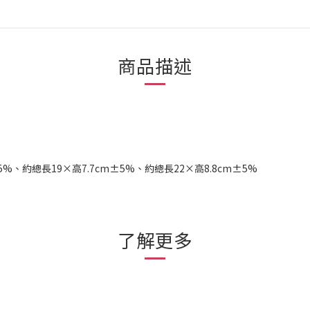
商品描述
5%、約總長19×高7.7cm±5%、約總長22×高8.8cm±5%
了解更多