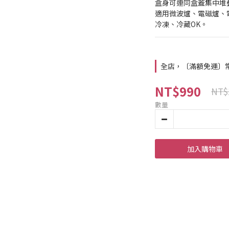
盒身可連同盒蓋集中堆
適用微波爐、電磁爐、
冷凍、冷藏OK。
全店，〔滿額免運〕常溫
NT$990
NT$
數量
加入購物車