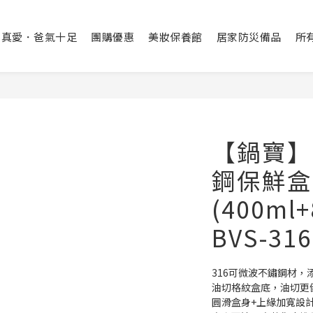
出真愛．爸氣十足
團購優惠
美妝保養館
居家防災備品
所
【鍋寶】
鋼保鮮盒
(400ml+
BVS-31
316可微波不鏽鋼材
油切格紋盒底，油切更
圓滑盒身+上緣加寬設