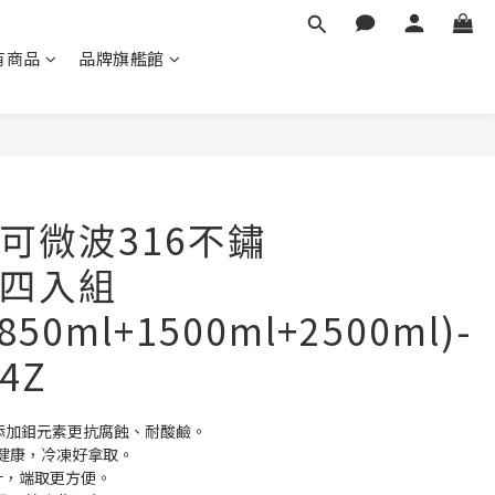
有商品
品牌旗艦館
立即購買
可微波316不鏽
四入組
850ml+1500ml+2500ml)-
64Z
，添加鉬元素更抗腐蝕、耐酸鹼。
健康，冷凍好拿取。
計，端取更方便。