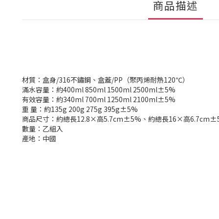
商品描述
材質：盒身/316不鏽鋼、盒蓋/PP（聚丙烯耐熱120℃）
滿水容量：約400ml 850ml 1500ml 2500ml±5%
有效容量：約340ml 700ml 1250ml 2100ml±5%
重 量：約135g 200g 275g 395g±5%
商品尺寸：約總長12.8×高5.7cm±5%、約總長16×高6.7cm±
數量：乙組入
產地：中國