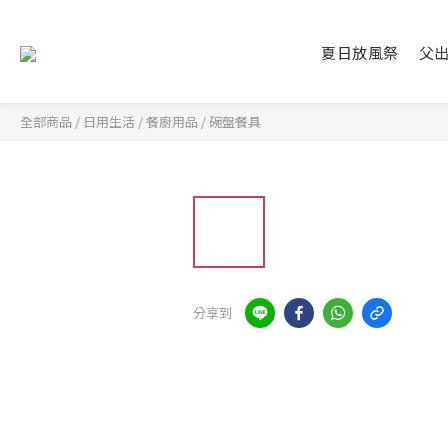
夏日放風祭
父
全部商品
/
日用生活
/
餐廚用品
/
碗盤餐具
分享到