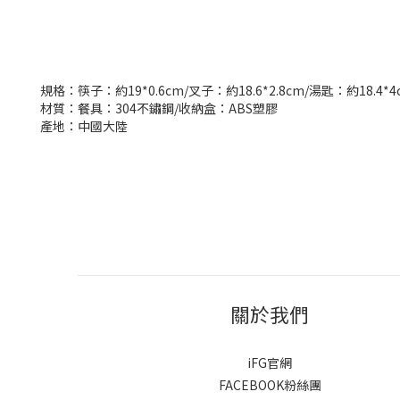
規格：筷子：約19*0.6cm/叉子：約18.6*2.8cm/湯匙：約18.4*4
材質：餐具：304不鏽鋼/收納盒：ABS塑膠
產地：中國大陸
關於我們
iFG官網
FACEBOOK粉絲團