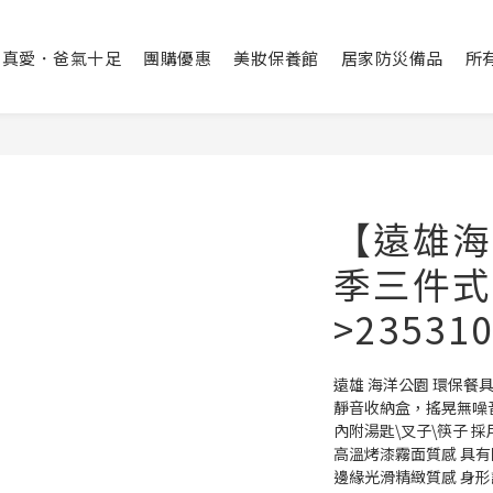
出真愛．爸氣十足
團購優惠
美妝保養館
居家防災備品
所
【遠雄海
季三件式
>23531
遠雄 海洋公園 環保餐具 
靜音收納盒，搖晃無噪音
內附湯匙\叉子\筷子 採
高溫烤漆霧面質感 具有
邊緣光滑精緻質感 身形