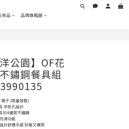
有商品
品牌旗艦館
立即購買
洋公園】OF花
不鏽鋼餐具組
03990135
親子 (限量發售) 
 吊掛孔設計 
用304優質不鏽鋼 
防滑功能 
設計舒適手感 好看又實用