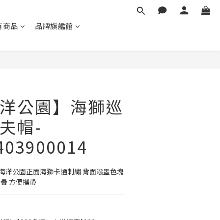
有商品
品牌旗艦館
立即購買
洋公園】海獅巡
夫帽-
403900014
雄 海洋公園正面海獅卡通刺繡 背面潑墨色塊 
折疊 方便攜帶