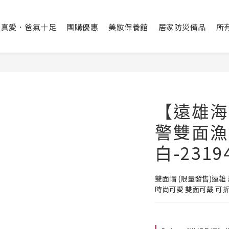
出真愛．爸氣十足
團購優惠
美妝保養館
居家防災備品
所
【遠雄海
警雙面漁
白-2319
雙面帽 (限量發售)遠
時尚可愛 雙面可戴 可