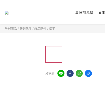
夏日放風祭
父
全部商品
/
服飾配件
/
飾品配件
/
帽子
分享到