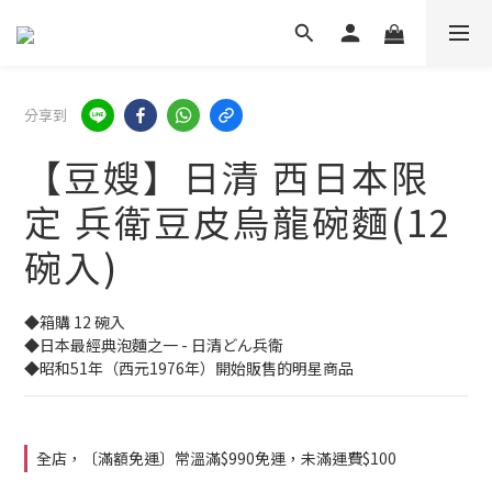
分享到
【豆嫂】日清 西日本限
定 兵衛豆皮烏龍碗麵(12
碗入)
◆箱購 12 碗入
◆日本最經典泡麵之一 - 日清どん兵衛
◆昭和51年（西元1976年）開始販售的明星商品
全店，〔滿額免運〕常溫滿$990免運，未滿運費$100