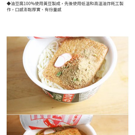
◆油豆腐100%使用黃豆製成，先後使用低溫和高溫油炸耗工製
作，口感澎鬆厚實、有份量感