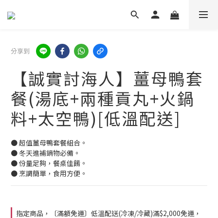
分享到
【誠實討海人】薑母鴨套
餐(湯底+兩種貢丸+火鍋
料+太空鴨)[低溫配送]
● 超值薑母鴨套餐組合。
● 冬天進補鍋物必備。
● 份量足夠，餐桌佳餚。
● 烹調簡單，食用方便。
指定商品，〔滿額免運〕低溫配送(冷凍/冷藏)滿$2,000免運，