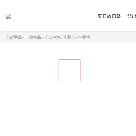
夏日放風祭
父
全部商品
/
一般食品
/
米油沖泡
/
泡麵/米粉/麵條