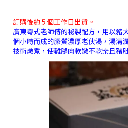
訂購後約 5 個工作日出貨。
廣東粵式老師傅的秘製配方，用以豬大
個小時而成的膠質濃厚老伙湯，湯清
技術燉煮，使雞腿肉軟嫩不乾柴且豬肚