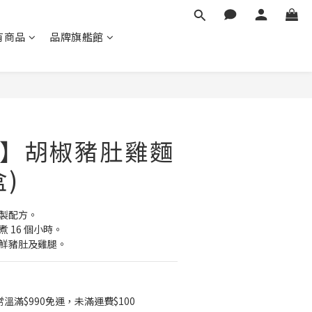
有商品
品牌旗艦館
立即購買
】胡椒豬肚雞麵
盒)
秘製配方。
 16 個小時。
新鮮豬肚及雞腿。
滿$990免運，未滿運費$100