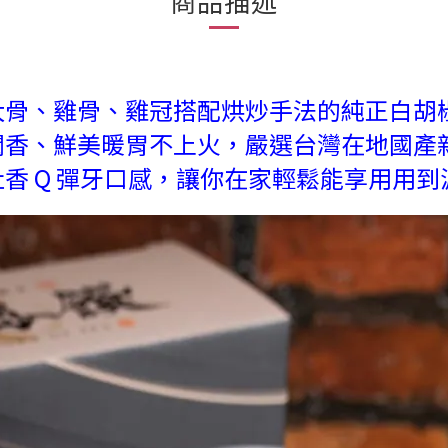
商品描述
骨、雞骨、雞冠搭配烘炒手法的純正白胡椒
潤香、鮮美暖胃不上火，嚴選台灣在地國產
香 Q 彈牙口感，讓你在家輕鬆能享用用