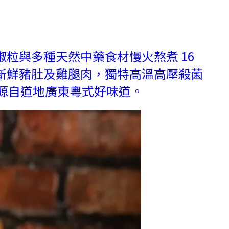
粒與多種天然中藥食材慢火熬煮 16
新鮮豬肚及雞腿肉，獨特高溫高壓殺菌
到源自道地廣東粵式好味道。