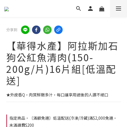
分享到
【華得水產】阿拉斯加石
狗公紅魚清肉(150-
200g/片)16片組[低溫配
送]
★外皮香Q，肉質鮮嫩多汁，每口讓享用過後的人讚不絕口
指定商品，〔滿額免運〕低溫配送(冷凍/冷藏)滿$2,000免運，
未滿運費$200