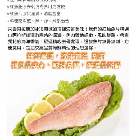
⭐紅魚肥厚去刺清肉食用更方便
紅魚片膠質滿滿、油脂豐富
⭐
料理簡單煎、蒸、炸、煮都適合
⭐