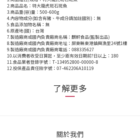
2.商品品名：特大龍虎斑石斑魚
3.商品重(容)量：500-600g
4.內容物成分(如含有豬、牛成分請加註國別)：無
5.食品添加物名稱：無
6.原產地(國)：台灣
7.製造廠商或國內負責廠商名稱：麒軒食品(監製出品)
8.製造廠商或國內負責廠商地址：屏東縣東港鎮興漁里24號1樓
9.製造廠商或國內負責廠商電話：088335627
10.以消費者收受日算起，至少距有效日期前?日以上：180
11.食品業者登錄字號：T-134952800-00000-8
12.投保產品責任險字號：07-462206A10119
了解更多
關於我們