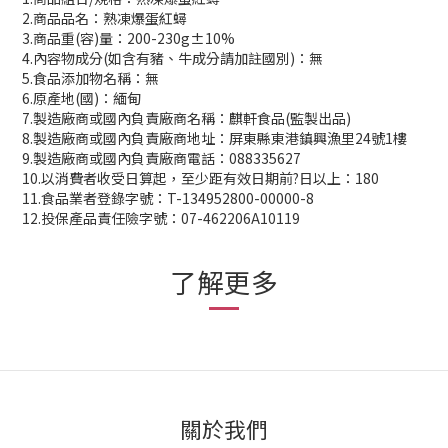
2.商品品名：熟凍爆蛋紅蟳
3.商品重(容)量：200-230g±10%
4.內容物成分(如含有豬、牛成分請加註國別)：無
5.食品添加物名稱：無
6.原產地(國)：緬甸
7.製造廠商或國內負責廠商名稱：麒軒食品(監製出品)
8.製造廠商或國內負責廠商地址：屏東縣東港鎮興漁里24號1樓
9.製造廠商或國內負責廠商電話：088335627
10.以消費者收受日算起，至少距有效日期前?日以上：180
11.食品業者登錄字號：T-134952800-00000-8
12.投保產品責任險字號：07-462206A10119
了解更多
關於我們