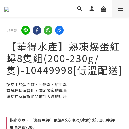
分享到
【華得水產】熟凍爆蛋紅
蟳8隻組(200-230g/
隻)-10449998[低溫配送]
蟹肉中的蛋白質、菸鹼素、維生素
有多種料理變化，滿足饕客的尊貴
讓您在家裡就能品嚐到大海的原汁
指定商品，〔滿額免運〕低溫配送(冷凍/冷藏)滿$2,000免運，
未滿運費$200