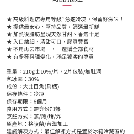
★ 高級料理店專用等級ˋ急速冷凍，保留好滋味！
★ 提供最安心、堅持品質，篩選最新鮮
★ 加熱後脂肪呈現天然甘甜、香氣十足
★ 入口綿細、清甜可口，膠質豐富
★ 不用再去市場一，一選購全部食材
★ 有多種料理變化，滿足饕客的尊貴
重量：210g±10%/片，2片包裝/無肚洞
包冰率：30%
成份：大比目魚(扁鱈)
保存條件：冷凍
保存期限：6個月
食用方式：需充份加熱
烹飪方式：蒸/煎/烤/炸
原產地：格陵蘭/台灣加工
建議解凍方式：最佳解凍方式是置於冰箱冷藏區約