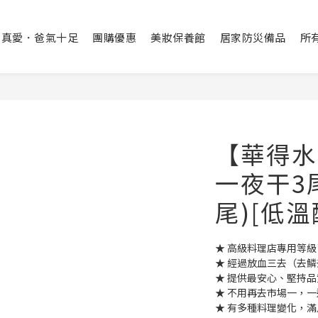
出真愛．爸氣十足
團購優惠
美妝保養館
居家防災備品
所
【華得水
一夜干3尾(
尾)[低溫
★ 高級料理店專用等
★ 經過放血三去（去
★ 提供最安心、堅持
★ 不用再去市場一，
★ 有多種料理變化，