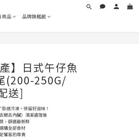
有商品
品牌旗艦館
立即購買
產】日式午仔魚
200-250G/
配送]
級ˋ急速冷凍，保留好滋味！
鱗去鰓去內臟）清潔處理後
品質，篩選最新鮮
一選購全部食材
滿足饕客的尊貴