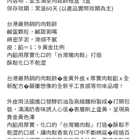
內容物：金玉滿堂肉鬆餅禮盒*3盒
保存效期：常溫60天 (以產品實際效期為主)
台港最熱銷的肉鬆餅
鹹蛋顆粒，鹹甜涮嘴
綿密芋泥，滑順不膩
皮：餡＝1：9 黃金比例
內餡用厚實化口的「台灣豬肉鬆」打造
酥鬆化口不乾澀
台港最熱銷的肉鬆餅�金黃外皮 x 厚實肉鬆餡 x 全
新配方�顛覆想像的全新手工食感等你來品嚐！
外皮用法國進口發酵奶油及高級麵粉製成�打開包
裝，滿滿奶香味誘人心弦�表層刷上蛋黃，呈現高
貴金黃色澤
內餡用厚實、化口的「台灣豬肉鬆」打造�酥鬆不
乾澀的口感，讓肉鬆香氣在口中不斷綿延�經過百