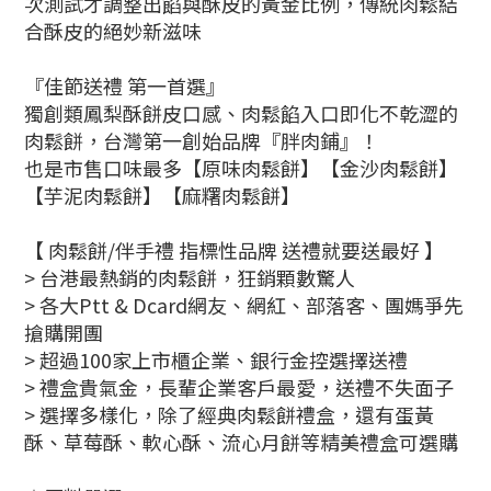
次測試才調整出餡與酥皮的黃金比例，傳統肉鬆結
合酥皮的絕妙新滋味
『佳節送禮 第一首選』
獨創類鳳梨酥餅皮口感、肉鬆餡入口即化不乾澀的
肉鬆餅，台灣第一創始品牌『胖肉鋪』！
也是市售口味最多【原味肉鬆餅】【金沙肉鬆餅】
【芋泥肉鬆餅】【麻糬肉鬆餅】
【 肉鬆餅/伴手禮 指標性品牌 送禮就要送最好 】
> 台港最熱銷的肉鬆餅，狂銷顆數驚人
> 各大Ptt & Dcard網友、網紅、部落客、團媽爭先
搶購開團
> 超過100家上市櫃企業、銀行金控選擇送禮
> 禮盒貴氣金，長輩企業客戶最愛，送禮不失面子
> 選擇多樣化，除了經典肉鬆餅禮盒，還有蛋黃
酥、草莓酥、軟心酥、流心月餅等精美禮盒可選購