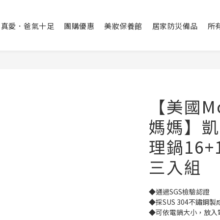
出真愛．爸氣十足
團購優惠
美妝保養館
居家防災備品
所
【美國Mo
媽媽】凱
理鍋16+
三入組
◆通過SGS檢驗認證
◆採SUS 304不鏽鋼製
◆可依電鍋大小，放入