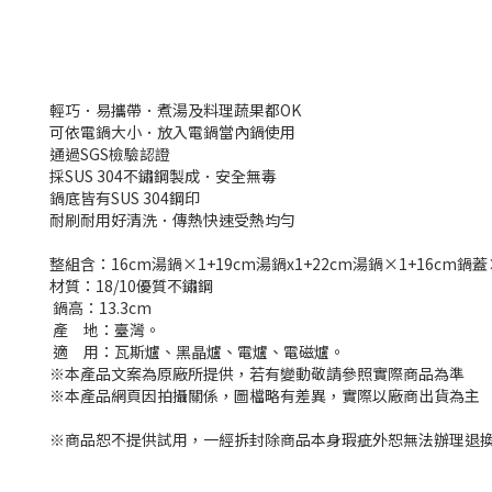
輕巧．易攜帶．煮湯及料理蔬果都OK
可依電鍋大小．放入電鍋當內鍋使用
通過SGS檢驗認證
採SUS 304不鏽鋼製成．安全無毒
鍋底皆有SUS 304鋼印
耐刷耐用好清洗．傳熱快速受熱均勻
整組含：16cm湯鍋×1+19cm湯鍋x1+22cm湯鍋×1+16cm鍋蓋
材質：18/10優質不鏽鋼
鍋高：13.3cm
產 地：臺灣。
適 用：瓦斯爐、黑晶爐、電爐、電磁爐。
※本產品文案為原廠所提供，若有變動敬請參照實際商品為準
※本產品網頁因拍攝關係，圖檔略有差異，實際以廠商出貨為主
※商品恕不提供試用，一經拆封除商品本身瑕疵外恕無法辦理退