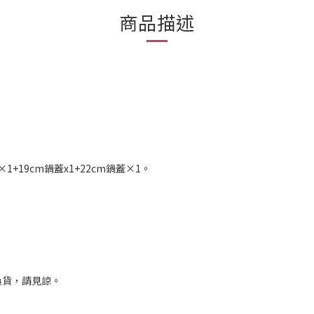
商品描述
×1+19cm鍋蓋x1+22cm鍋蓋×1。
換貨，請見諒。