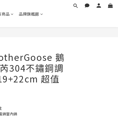
有商品
品牌旗艦館
立即購買
therGoose 鵝
芮304不鏽鋼調
19+22cm 超值
成
電鍋當內鍋