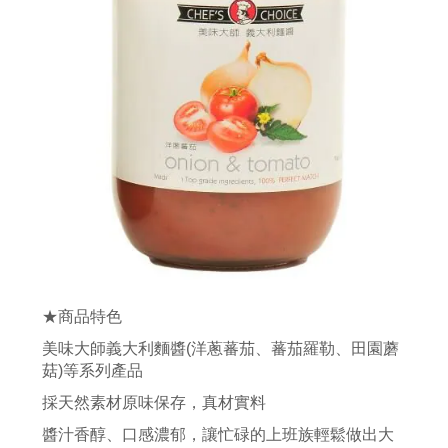
★商品特色
美味大師義大利麵醬(洋蔥蕃茄、蕃茄羅勒、田園蘑
菇)等系列產品
採天然素材原味保存，真材實料
醬汁香醇、口感濃郁，讓忙碌的上班族輕鬆做出大