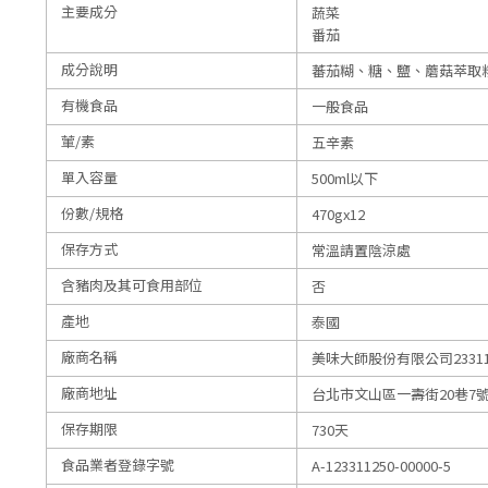
主要成分
蔬菜
番茄
成分說明
蕃茄糊、糖、鹽、蘑菇萃取粉
有機食品
一般食品
葷/素
五辛素
單入容量
500ml以下
份數/規格
470gx12
保存方式
常溫請置陰涼處
含豬肉及其可食用部位
否
產地
泰國
廠商名稱
美味大師股份有限公司23311
廠商地址
台北市文山區一壽街20巷7號
保存期限
730天
食品業者登錄字號
A-123311250-00000-5