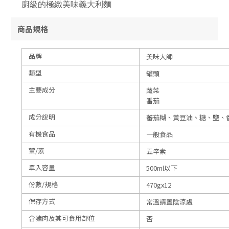
廚級的極緻美味義大利麵
商品規格
品牌
美味大師
類型
罐頭
主要成分
蔬菜
番茄
成分說明
蕃茄糊、黃豆油、糖、鹽、香
有機食品
一般食品
葷/素
五辛素
單入容量
500ml以下
份數/規格
470gx12
保存方式
常溫請置陰涼處
含豬肉及其可食用部位
否