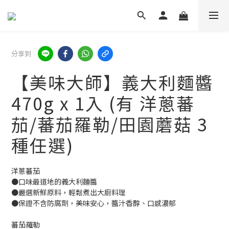
分享到
【美味大師】義大利麵醬
470g x 1入 (有 洋蔥蕃
茄/蕃茄羅勒/田園蘑菇 3
種任選)
洋蔥蕃茄
●口味最道地的義大利麵醬
●嚴選新鮮原料，輕鬆煮出大廚料理
●保證不含防腐劑，美味安心，醬汁香醇、口感濃郁
蕃茄羅勒