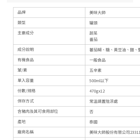
品牌
美味大師
類型
罐頭
主要成分
蔬菜
番茄
成分說明
蕃茄糊、糖、黃豆油、醋、
有機食品
一般食品
葷/素
五辛素
單入容量
500ml以下
份數/規格
470gx12
保存方式
常溫請置陰涼處
含豬肉及其可食用部位
否
產地
泰國
廠商名稱
美味大師股份有限公司23311