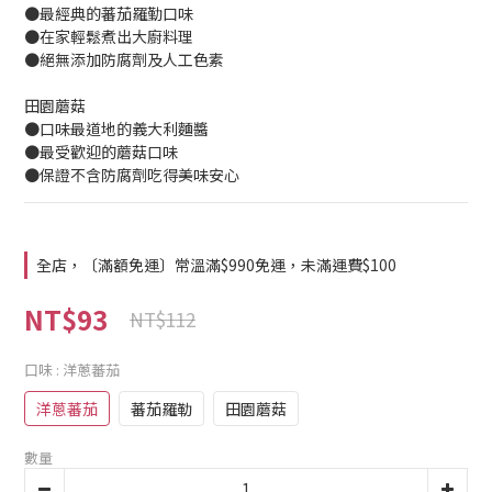
●最經典的蕃茄羅勤口味
●在家輕鬆煮出大廚料理
●絕無添加防腐劑及人工色素
田園蘑菇
●口味最道地的義大利麵醬
●最受歡迎的蘑菇口味
●保證不含防腐劑吃得美味安心
全店，〔滿額免運〕常溫滿$990免運，未滿運費$100
NT$93
NT$112
口味
: 洋蔥蕃茄
洋蔥蕃茄
蕃茄羅勒
田園蘑菇
數量