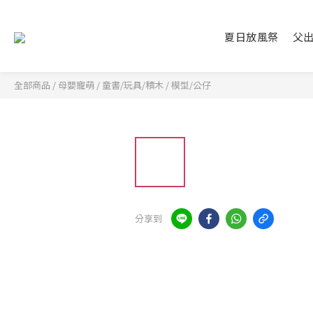
夏日放風祭
父
全部商品
/
母嬰寵萌
/
童書/玩具/積木
/
模型/公仔
分享到