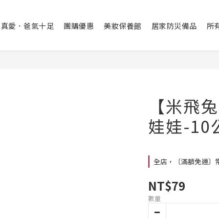
出真愛．爸氣十足
團購優惠
美妝保養館
居家防災備品
所
【米飛兔 
娃娃-1
全店，〔滿額免運〕常溫
NT$79
數量