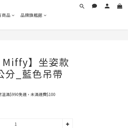
有商品
品牌旗艦館
立即購買
Miffy】坐姿款
0公分_藍色吊帶
滿$990免運，未滿運費$100