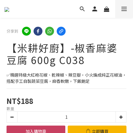
分享到
【米耕好廚】-椒香麻婆
豆腐 600g C038
✅精選特級大紅袍花椒、乾辣椒、辣豆瓣，小火煸成純正花椒油，
搭配手工自製蔬菜豆腐，麻香軟嫩，下飯飽足
NT$188
數量
加入購物車
立即購買