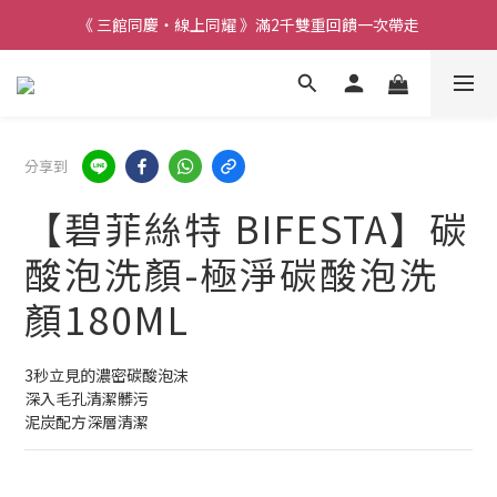
《 三館同慶・線上同耀 》滿2千雙重回饋一次帶走
分享到
【碧菲絲特 BIFESTA】碳
酸泡洗顏-極淨碳酸泡洗
顏180ML
3秒立見的濃密碳酸泡沫
深入毛孔清潔髒污
泥炭配方深層清潔