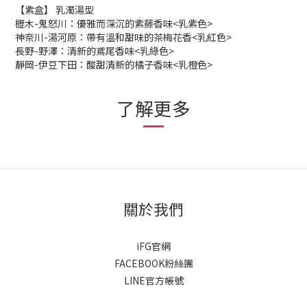
【紫盒】 乳濁湯型
櫪木-鬼怒川：優雅而深沉的紫藤香味<乳紫色>
神奈川-湯河原：帶有溫和甜味的茶梅花香<乳紅色>
長野-野澤：清新的鳶尾香味<乳綠色>
靜岡-伊豆下田：酸甜清新的橘子香味<乳橙色>
了解更多
關於我們
iFG官網
FACEBOOK粉絲團
LINE官方帳號