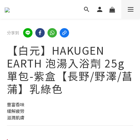
分享到
【白元】HAKUGEN
EARTH 泡湯入浴劑 25g
單包-紫盒【長野/野澤/菖
蒲】乳綠色
豐富香味
緩解疲勞
滋潤肌膚