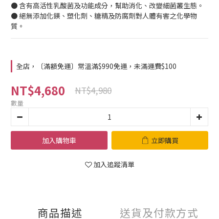
● 含有高活性乳酸菌及功能成分，幫助消化、改變細菌叢生態。
● 絕無添加化鎂、塑化劑、糖精及防腐劑對人體有害之化學物
質。
全店，〔滿額免運〕常溫滿$990免運，未滿運費$100
NT$4,680
NT$4,980
數量
加入購物車
立即購買
加入追蹤清單
商品描述
送貨及付款方式