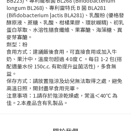
BB223)、
專利龍根菌 BL268 (Bifidobacterium
longum BL268)、
專利雷特氏 B 菌 BLA281
(Bifidobacterium |actis BLA281)、
乳酸粉 (優格發
酵原液、蔗糖、乳酸、柑橘果膠、環狀糊精)、
初乳
蛋白萃取、水溶性膳食纖維、果寡醣、海藻糖、異
麥芽寡醣。
劑型：粉
食用方式：
建議飯後食用，可直接食用或加入牛
奶、果汁中，溫度勿超過 4 0度 C 。
每日 1-2 包(搭
配適量水份 150c.c. 有助提升益菌活性)，多食無
益。
保存方式：
請放置陰涼及幼兒無法取得之處，避免
高溫日照，開封盡早食用完畢。
注意事項：1.請存於陰涼乾燥處，常溫＜40℃ 為
佳。
2.本產品含有乳製品。
關於我們