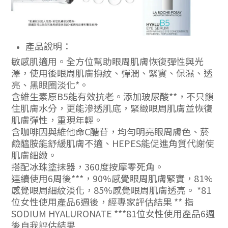
產品說明：
敏感肌適用。全方位幫助眼周肌膚恢復彈性與光
澤，使用後眼周肌膚撫紋、彈潤、緊實、保濕、透
亮、黑眼圈淡化*。
含維生素原B5能有效抗老。添加玻尿酸**，不只鎖
住肌膚水分，更能滲透肌底，緊緻眼周肌膚並恢復
肌膚彈性，重現年輕。
含咖啡因與維他命C醣苷，均勻明亮眼周膚色、菸
鹼醯胺能舒緩肌膚不適、HEPES能促進角質代謝使
肌膚細緻。
搭配冰珠塗抹器，360度按摩零死角。
連續使用6周後***，90%感覺眼周肌膚緊實，81%
感覺眼周細紋淡化，85%感覺眼周肌膚透亮。 *81
位女性使用產品6週後，經專家評估結果 ** 指
SODIUM HYALURONATE ***81位女性使用產品6週
後自我評估結果