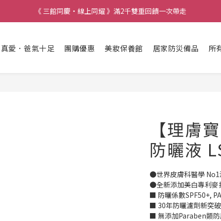
《 三館同慶・線上同耀 》滿2千雙重回饋一次帶走
出真愛．爸氣十足
團購優惠
美妝保養館
居家防災備品
所
【理膚寶
防曬液 L
●世界皮膚科醫學 No
●全新添加美白專利麥
■ 防曬係數SPF50+, PA+
■ 30年防曬濾劑新突破
■ 無添加Paraben