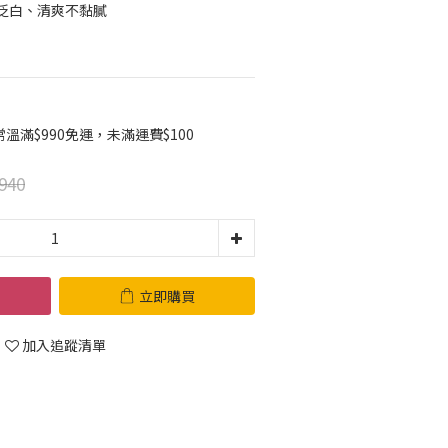
泛白、清爽不黏膩
滿$990免運，未滿運費$100
940
立即購買
加入追蹤清單