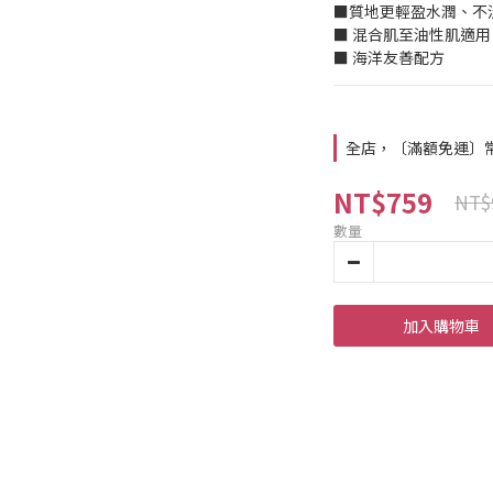
■質地更輕盈水潤、不
■ 混合肌至油性肌適用
■ 海洋友善配方
全店，〔滿額免運〕常溫
NT$759
NT$
數量
加入購物車