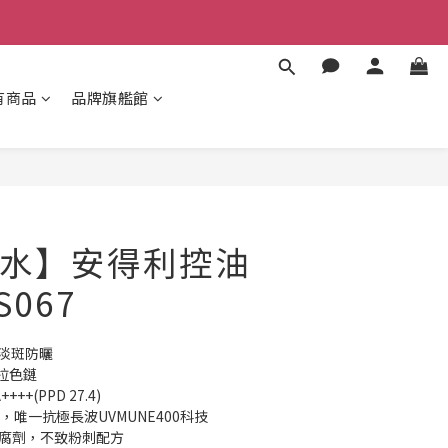
有商品
品牌旗艦館
立即購買
水】安得利控油
S067
1淡斑防曬
拉色鏈
+++(PPD 27.4)
，唯一抗極長波UVMUNE400科技
類防腐劑，不致粉刺配方