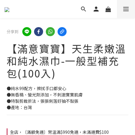
分享到
【滿意寶寶】天生柔嫩溫
和純水濕巾-一般型補充
包(100入)
●純水99配方，擦拭手口都安心
●無香精、螢光劑添加，不刺激寶寶肌膚
●特製剪裁折法，張張俐落好抽不黏張
●產地：台灣
全店，〔滿額免運〕常溫滿$990免運，未滿運費$100