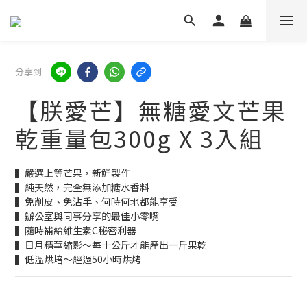
分享到
【朕愛芒】無糖愛文芒果
乾重量包300g X 3入組
▍嚴選上等芒果，新鮮製作
▍純天然，完全無添加糖水香料
▍免削皮、免沾手、何時何地都能享受
▍辦公室與同事分享的最佳小零嘴
▍隨時補給維生素C秘密利器
▍日月精華縮影～每十公斤才能產出一斤果乾
▍低溫烘培～經過50小時烘烤