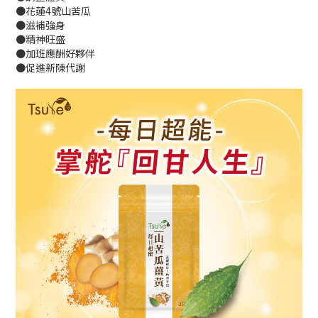
●花蓮4號山苦瓜
●滋補強身
●精神旺盛
●加班應酬好夥伴
●促進新陳代謝