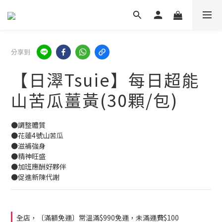
分享到
【日濢Tsuie】每日超能
山苦瓜薑黃(30顆/包)
●調整體質
●花蓮4號山苦瓜
●滋補強身
●精神旺盛
●加班應酬好夥伴
●促進新陳代謝
全店，〔滿額免運〕常溫滿$990免運，未滿運費$100