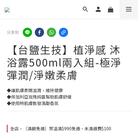
分享到
【台鹽生技】植淨感 沐
浴露500ml兩入組-極淨
彈潤/淨嫩柔膚
◆讓肌膚柔嫩滋潤，維持健康
◆保加利亞玫瑰純露幫助肌膚舒緩
◆使用時肌膚散發清甜香氛
全店，〔滿額免運〕常溫滿$990免運，未滿運費$100