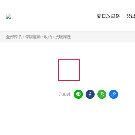
夏日放風祭
父
全部商品
/
傢寢運動
/
收納
/
洗曬周邊
分享到