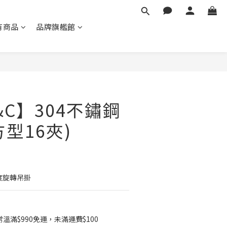
有商品
品牌旗艦館
立即購買
&C】304不鏽鋼
型16夾)
度旋轉吊掛
滿$990免運，未滿運費$100