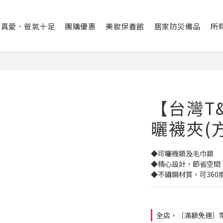
出真愛．爸氣十足
團購優惠
美妝保養館
居家防災備品
所
【台灣T
曬襪夾(方
◆可曬襪類及毛巾類
◆精心設計，節省空間
◆不鏽鋼材質，可360
全店，〔滿額免運〕常溫