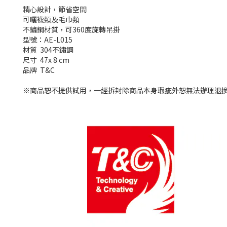
精心設計，節省空間
可曬襪類及毛巾類
不鏽鋼材質，可360度旋轉吊掛
型號：AE-L015
材質 304不鏽鋼
尺寸 47x 8 cm
品牌 T&C
※商品恕不提供試用，一經拆封除商品本身瑕疵外恕無法辦理退