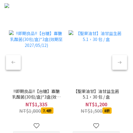
!!即期良品!!【台糖】寡醣
【聖果油甘】油甘益生菌
乳酸菌(30包/盒)*3盒(效期
5.1，30 包 / 盒
至2027/05/12)
NT$1,335
NT$1,200
NT$1,800
NT$1,500
7.4折
8折