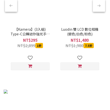
【Kamera】(3入組)
Luodin 雙 LCD 數位相機
Type-C公轉迷你強光手電
(銀色/白色/粉色)
筒-黑-CBPKAMFLAAL002
NT$295
NT$1,480
NT$2,899
NT$1,980
1折
7.5折