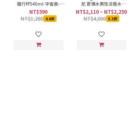
隨行杯540ml-宇宙黑-
尼 寄情水男性淡香水
SVCT-6540BA
100ML
NT$590
NT$2,110 ~ NT$2,250
NT$1,280
NT$4,000
4.6折
5.3折