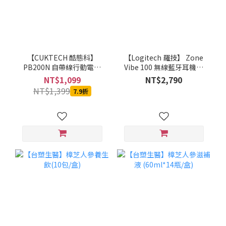
【CUKTECH 酷態科】
【Logitech 羅技】 Zone
PB200N 自帶線行動電源
Vibe 100 無線藍牙耳機麥
20000mAh-55W (銀白)-
克風(石墨灰/珍珠白/玫瑰
NT$1,099
NT$2,790
MOBCUKPOBOR046
粉)
NT$1,399
7.9折