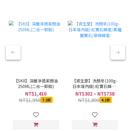
【SKII】深層淨透潔顏油
【資生堂】洗顏皂(100g-
250ML(二合一卸妝)
日本境內版) 紅寶石蜂蜜/
紫羅蘭寶石/翠綠蜂蜜
NT$1,410
NT$302 ~ NT$738
NT$1,950
NT$1,800
7.2折
4.1折