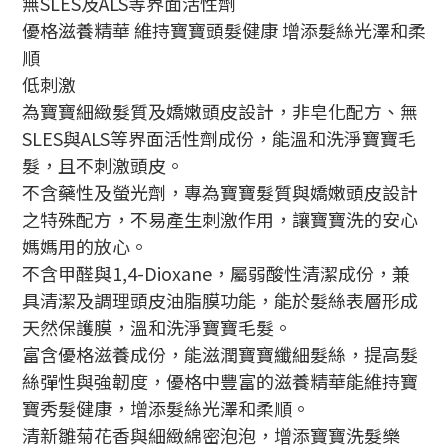
無SLES及ALS等界面活性劑
優格滋養精華 維持寶寶頭髮健康 增添髮絲光澤和柔
順
低刺激
為寶寶細緻髮質及嬌嫩頭皮設計，非皂化配方、無
SLES與ALS等界面活性劑成份，能溫和洗淨寶寶毛
髮，且不刺激頭皮。
不含藥性及螢光劑，專為寶寶髮質與嬌嫩頭皮設計
之特殊配方，不易產生刺激作用，讓寶寶洗的安心
媽媽用的放心。
不含甲醛與1,4-Dioxane，屬弱酸性清潔成份，兼
具清潔及調理頭皮油脂膜功能，能於髮絲表層形成
天然保護膜，溫和洗淨寶寶毛髮。
富含優格滋養成份，能滋潤寶寶纖細髮絲，提高髮
絲彈性與強韌度，優格中豐富的滋養精華能維持寶
寶秀髮健康，增添髮絲光澤和柔順。
清新雛菊花香與細緻綿密泡泡，增添寶寶洗髮樂