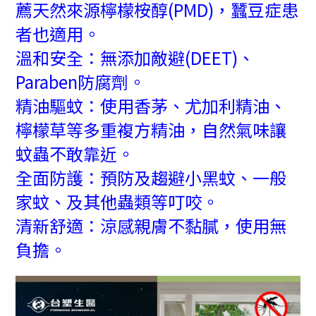
薦天然來源檸檬桉醇(PMD)，蠶豆症患
者也適用。
溫和安全：無添加敵避(DEET)、
Paraben防腐劑。
精油驅蚊：使用香茅、尤加利精油、
檸檬草等多重複方精油，自然氣味讓
蚊蟲不敢靠近。
全面防護：預防及趨避小黑蚊、一般
家蚊、及其他蟲類等叮咬。
清新舒適：涼感親膚不黏膩，使用無
負擔。