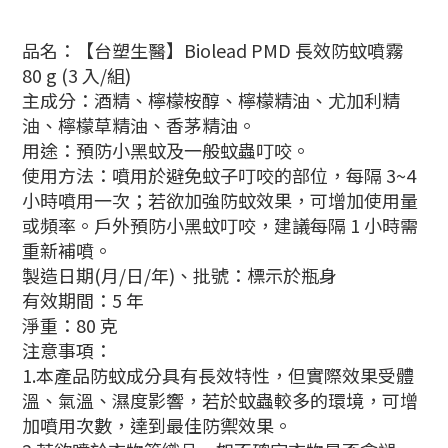
品名：【台塑生醫】Biolead PMD 長效防蚊噴霧
80 g (3 入/組)
主成分：酒精、檸檬桉醇、檸檬精油、尤加利精
油、檸檬草精油、香茅精油。
用途：預防小黑蚊及一般蚊蟲叮咬。
使用方法：噴用於避免蚊子叮咬的部位，每隔 3~4
小時噴用一次；若欲加強防蚊效果，可增加使用量
或頻率。戶外預防小黑蚊叮咬，建議每隔 1 小時需
重新補噴。
製造日期(月/日/年)、批號：標示於瓶身
有效期間：5 年
淨重：80 克
注意事項：
1.本產品防蚊成分具有長效特性，但實際效果受體
溫、氣溫、濕度影響，若於蚊蟲較多的環境，可增
加噴用次數，達到最佳防禦效果。