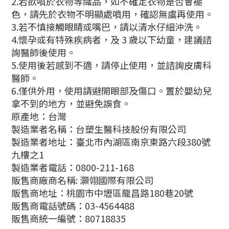
2.若欲噴於衣物等織品，如不確定衣物是否會褪
色，請先於衣物不明顯處噴用，確認無虞再使用。
3.若不慎接觸眼睛或嘴巴，請以清水仔細沖洗。
4.懷孕或有特殊疾病者，及 3 歲以下幼童，建議諮
詢醫師後使用。
5.使用後若感到不適，請停止使用，並諮詢皮膚科
醫師。
6.僅供外用，使用請避開眼部及傷口。置於嬰幼兒
拿不到的地方，並避免誤食。
原產地：台灣
製造業者名稱：台塑生醫科技股份有限公司
製造業者地址：臺北市內湖區南京東路六段380號
九樓之1
製造業者電話：0800-211-168
販售商廠商名稱: 灝翎國際有限公司
販售商地址：桃園市中壢區龍昌路180巷20號
販售商電話號碼：03-4564488
販售商統一編號：80718835