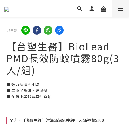
分享到
【台塑生醫】BioLead
PMD長效防蚊噴霧80g(3
入/組)
● 效力長達 6 小時。
● 無添加敵避、防腐劑。
● 預防小黑蚊及其他蟲類。
全店，〔滿額免運〕常溫滿$990免運，未滿運費$100