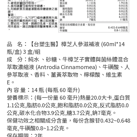
品 名：【台塑生醫】樟芝人參滋補液 (60ml*14
瓶/盒) 3 盒/組
成 分：純水 、砂糖、牛樟芝子實體與菌絲體混合
萃取濃縮液 (Antrodia Cinnamomea)、牛磺酸、人
參萃取液、香料、薑黃萃取物、檸檬酸、維生素
E。
內 容 量：14 瓶 (每瓶 60 毫升)
營養標示：(每一份量 60 毫升)熱量20.0大卡,蛋白質
1.1公克,脂肪0.0公克,飽和脂肪0.0公克,反式脂肪0.0
公克,碳水化合物3.9公克,糖3.7公克,鈉7毫克。
保健功效之相關成分含量，每份含腺苷0.432~0.648
毫克,牛磺酸0.8~1.2公克。
保存期限：2年