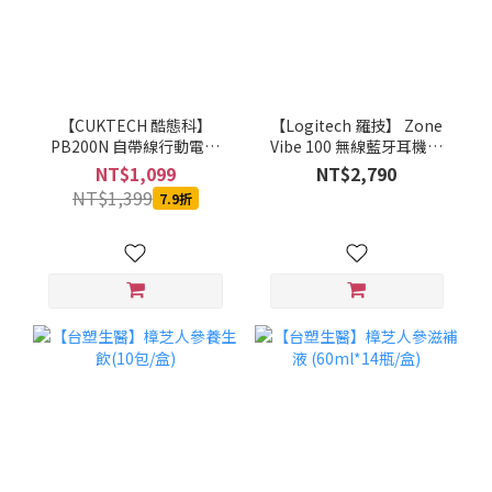
【CUKTECH 酷態科】
【Logitech 羅技】 Zone
PB200N 自帶線行動電源
Vibe 100 無線藍牙耳機麥
20000mAh-55W (銀白)-
克風(石墨灰/珍珠白/玫瑰
NT$1,099
NT$2,790
MOBCUKPOBOR046
粉)
NT$1,399
7.9折