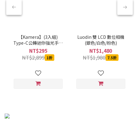
【Kamera】(3入組)
Luodin 雙 LCD 數位相機
Type-C公轉迷你強光手電
(銀色/白色/粉色)
筒-黑-CBPKAMFLAAL002
NT$295
NT$1,480
NT$2,899
NT$1,980
1折
7.5折