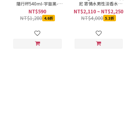
隨行杯540ml-宇宙黑-
尼 寄情水男性淡香水
SVCT-6540BA
100ML
NT$590
NT$2,110 ~ NT$2,250
NT$1,280
NT$4,000
4.6折
5.3折