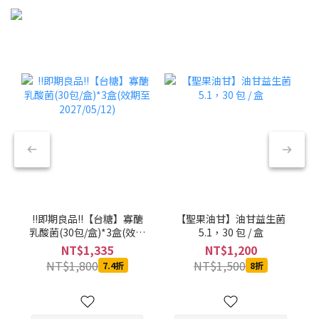
!!即期良品!!【台糖】寡醣
【聖果油甘】油甘益生菌
乳酸菌(30包/盒)*3盒(效期
5.1，30 包 / 盒
至2027/05/12)
NT$1,335
NT$1,200
NT$1,800
NT$1,500
7.4折
8折