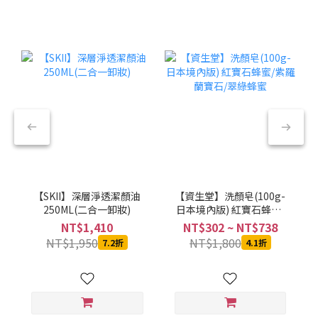
【SKII】深層淨透潔顏油
【資生堂】洗顏皂(100g-
250ML(二合一卸妝)
日本境內版) 紅寶石蜂蜜/
紫羅蘭寶石/翠綠蜂蜜
NT$1,410
NT$302 ~ NT$738
NT$1,950
NT$1,800
7.2折
4.1折