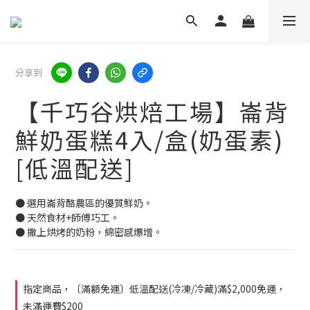
分享到
【千巧谷烘焙工場】崙背
鮮奶蛋糕4入/盒(奶蛋素)
[低溫配送]
● 選用崙背酪農區的優質鮮奶。
● 天然食材+師傅巧工。
● 撒上烘烤的奶粉，綿密感爆增。
指定商品，〔滿額免運〕低溫配送(冷凍/冷藏)滿$2,000免運，
未滿運費$200