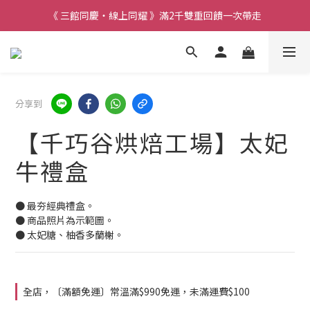
《 三館同慶・線上同耀 》滿2千雙重回饋一次帶走
分享到
【千巧谷烘焙工場】太妃
牛禮盒
● 最夯經典禮盒。
● 商品照片為示範圖。
● 太妃糖、柚香多蘭榭。
全店，〔滿額免運〕常溫滿$990免運，未滿運費$100