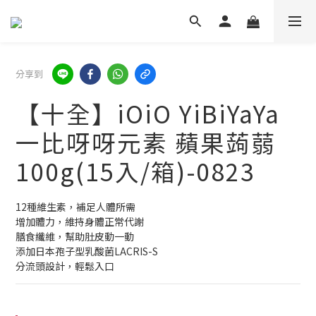
分享到
【十全】iOiO YiBiYaYa
一比呀呀元素 蘋果蒟蒻
100g(15入/箱)-0823
12種維生素，補足人體所需
增加體力，維持身體正常代謝
膳食纖維，幫助肚皮動一動
添加日本孢子型乳酸菌LACRIS-S
分流頭設計，輕鬆入口