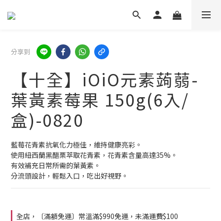
分享到
【十全】iOiO元素蒟蒻-
葉黃素莓果 150g(6入/
盒)-0820
藍莓花青素抗氧化力極佳，維持健康亮彩。
使用紐西蘭黑醋栗萃取花青素，花青素含量高達35%。
有效補充日常所需的葉黃素。
分流頭設計，輕鬆入口，吃出好視野。
全店，〔滿額免運〕常溫滿$990免運，未滿運費$100