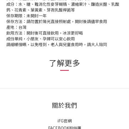
成分：水、糖、難消化性麥芽糊精、濃縮果汁、釀造米醋、乳酸
鈣、花青素、葉黃素、芽孢乳酸桿菌等
保存期限：未開封一年
保存方法：請勿置於陽光直接照射處，開封後請儘早食用
產地：台灣
飲用方法：開封後可直接飲用，冰涼更好喝
成份單純，小朋友、孕婦可以安心飲用
請細嚼慢嚥，以免噎到，老人與兒童食用時，請大人陪同
了解更多
關於我們
iFG官網
FACEBOOK粉絲團