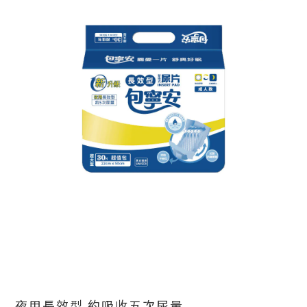
夜用長效型 約吸收五次尿量