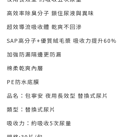
高效率除臭分子 鎖住尿液與異味
超效導流吸收體 乾爽不回滲
SAP高分子+優質絨毛漿 吸收力提升60%
加強防漏隔邊更防漏
棉柔乾爽內層
PE防水底膜
品名：包寧安 夜用長效型 替換式尿片
類型：替換式尿片
吸收力：約吸收5次尿量
規格:30片/包