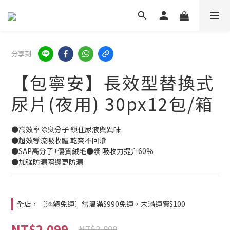
分享到
【包寧安】長效型替換式
尿片(夜用) 30px12包/箱
●高效率除臭分子 鎖住尿液與異味
●超效導流吸收體 乾爽不回滲
●SAP高分子+優質絨毛●漿 吸收力提升60%
●加強防漏隔邊更防漏
全店，〔滿額免運〕常溫滿$990免運，未滿運費$100
NT$2,099
NT$2,899