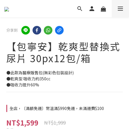
分享到
【包寧安】乾爽型替換式
尿片 30px12包/箱
●此款為醫療販售包(無彩色包裝設計)
●乾爽型 吸收力約350cc
●吸收力提升60%
全店，〔滿額免運〕常溫滿$990免運，未滿運費$100
NT$1,599
NT$1,999