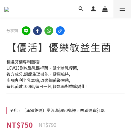
分享到
【優活】優樂敏益生菌
精選芬蘭專利菌種!
LCW23副乾酪乳酸桿菌、鼠李糖乳桿菌,
複方成分,調節生理機能、健康維持,
多項專利半乳寡糖,改變細菌叢生態,
每包菌數100億,每日一包,輕鬆面對季節變化!
全店，〔滿額免運〕常溫滿$990免運，未滿運費$100
NT$750
NT$790