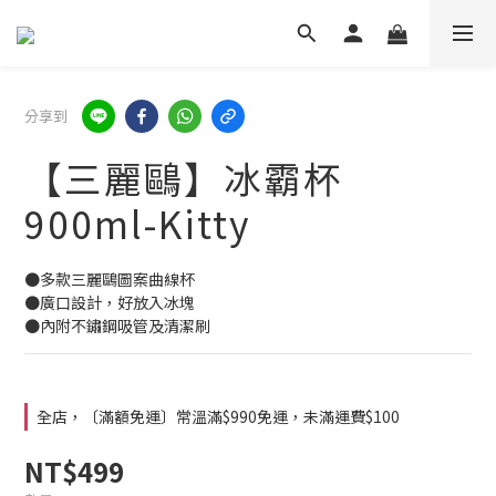
分享到
【三麗鷗】冰霸杯
900ml-Kitty
●多款三麗鷗圖案曲線杯
●廣口設計，好放入冰塊
●內附不鏽鋼吸管及清潔刷
全店，〔滿額免運〕常溫滿$990免運，未滿運費$100
NT$499